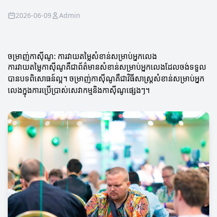
2026-06-09
Admin
ចម្រាញ់កាស៊ីណូ: ការវាយតម្លៃសំខាន់សម្រាប់អ្នកលេង
ការវាយតម្លៃកាស៊ីណូគឺជាព័ត៌មានសំខាន់សម្រាប់អ្នកលេងដែលចង់ទទួល
បានបទពិសោធន៍ល្អ។ ចម្រាញ់កាស៊ីណូគឺជាវិធីសាស្ត្រសំខាន់សម្រាប់អ្នក
លេងក្នុងការប្រើប្រាស់សេវាកម្មនិងកាស៊ីណូផ្សេងៗ។