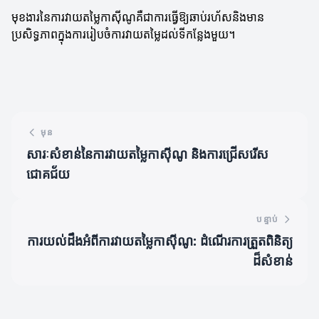
មុខងារនៃការវាយតម្លៃកាស៊ីណូគឺជាការធ្វើឱ្យឆាប់រហ័សនិងមាន
ប្រសិទ្ធភាពក្នុងការរៀបចំការវាយតម្លៃដល់ទីកន្លែងមួយ។
មុន
សារៈសំខាន់នៃការវាយតម្លៃកាស៊ីណូ និងការជ្រើសរើស
ជោគជ័យ
បន្ទាប់
ការយល់ដឹងអំពីការវាយតម្លៃកាស៊ីណូ: ដំណើរការត្រួតពិនិត្យ
ដ៏សំខាន់