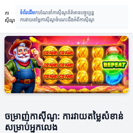
កា
ទំព័រដើម
ការណែនាំកាស៊ីណូ
ព័ត៌មានបច្ចុប្បន្ន
ស៊ីណូ
ការវាយតម្លៃកាស៊ីណូ
ចំណេះដឹងអំពីកាស៊ីណូ
ចម្រាញ់កាស៊ីណូ: ការវាយតម្លៃសំខាន់
សម្រាប់អ្នកលេង