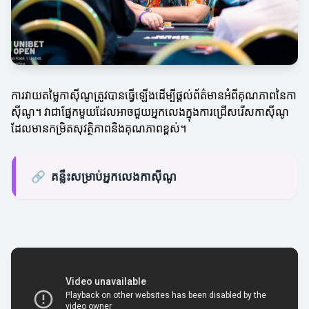
ការវាយតម្លៃកាស៊ីណូត្រូវបានធ្វើឡើងដើម្បីផ្តល់ព័ត៌មានអំពីគុណភាពនៃកា
ស៊ីណូ។ វាជាផ្នែកមួយដែលអាចជួយអ្នកលេងក្នុងការជ្រើសរើសកាស៊ីណូ
ដែលមានកម្រិតសុវត្ថិភាពនិងគុណភាពខ្ពស់។
🔗
គន្លឹះសម្រាប់អ្នកលេងកាស៊ីណូ