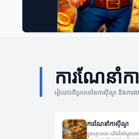
ការណែនាំកា
រៀបរាប់ពីប្រភេទនៃកាស៊ីណូ និងការងា
ការណែនាំកាស៊ីណូ
ក្នុងអត្ថបទនេះ យើងនឹងស្វែងយល់អ