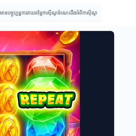
មានបច្ចុប្បន្ន
ការវាយតម្លៃកាស៊ីណូ
ចំណេះដឹងអំពីកាស៊ីណូ