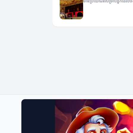
មានប្រយោជន៍សម្រាប់អ្នកដែលចង