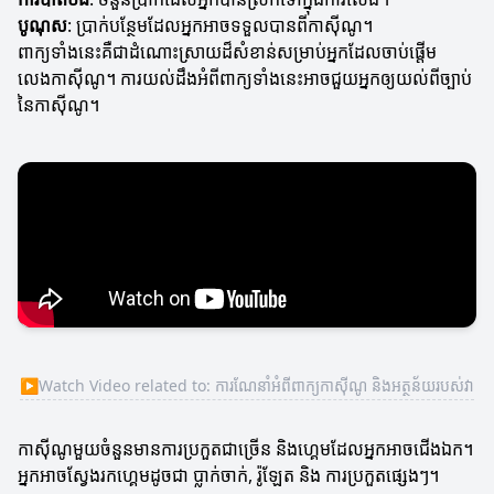
បូណុស
: ប្រាក់បន្ថែមដែលអ្នកអាចទទួលបានពីកាស៊ីណូ។
ពាក្យទាំងនេះគឺជាដំណោះស្រាយដ៏សំខាន់សម្រាប់អ្នកដែលចាប់ផ្តើម
លេងកាស៊ីណូ។ ការយល់ដឹងអំពីពាក្យទាំងនេះអាចជួយអ្នកឲ្យយល់ពីច្បាប់
នៃកាស៊ីណូ។
▶
Watch Video related to: ការណែនាំអំពីពាក្យកាស៊ីណូ និងអត្ថន័យរបស់វា
កាស៊ីណូមួយចំនួនមានការប្រកួតជាច្រើន និងហ្គេមដែលអ្នកអាចជើងឯក។
អ្នកអាចស្វែងរកហ្គេមដូចជា ប្លាក់ចាក់, រ៉ូឡែត និង ការប្រកួតផ្សេងៗ។