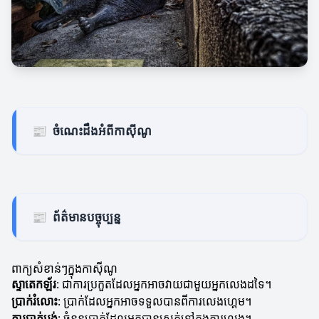
📰
ចំណេះដឹងអំពីកាស៊ីណូ
📰
ព័ត៌មានបច្ចុប្បន្ន
ពាក្យសំខាន់ៗក្នុងកាស៊ីណូ
ស្ទាតេកឡ័រ
: ជាការប្រកួតដែលអ្នកអាចវាយជាមួយអ្នកលេងដទៃ។
ប្រាក់រំលោះ
: ប្រាក់ដែលអ្នកអាចទទួលបានពីការលេងហ្គេម។
ការបាត់បង់
: ចំនួនប្រាក់ដែលអ្នកបានស្រក់ទៅក្នុងការលេង។