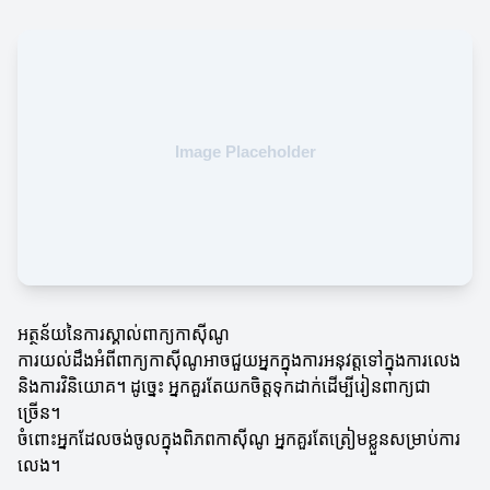
អត្ថន័យនៃការស្គាល់ពាក្យកាស៊ីណូ
ការយល់ដឹងអំពីពាក្យកាស៊ីណូអាចជួយអ្នកក្នុងការអនុវត្តទៅក្នុងការលេង
និងការវិនិយោគ។ ដូច្នេះ អ្នកគួរតែយកចិត្តទុកដាក់ដើម្បីរៀនពាក្យជា
ច្រើន។
ចំពោះអ្នកដែលចង់ចូលក្នុងពិភពកាស៊ីណូ អ្នកគួរតែត្រៀមខ្លួនសម្រាប់ការ
លេង។