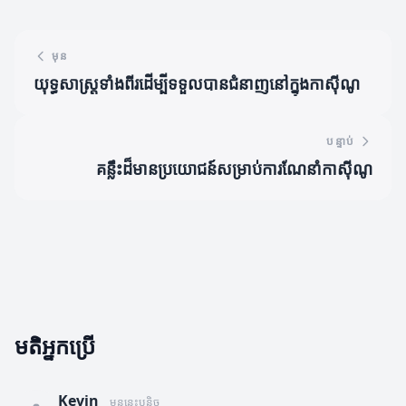
មុន
យុទ្ធសាស្ត្រទាំងពីរដើម្បីទទួលបានជំនាញនៅក្នុងកាស៊ីណូ
បន្ទាប់
គន្លឹះដ៏មានប្រយោជន៍សម្រាប់ការណែនាំកាស៊ីណូ
មតិអ្នកប្រើ
Kevin
មុននេះបន្តិច