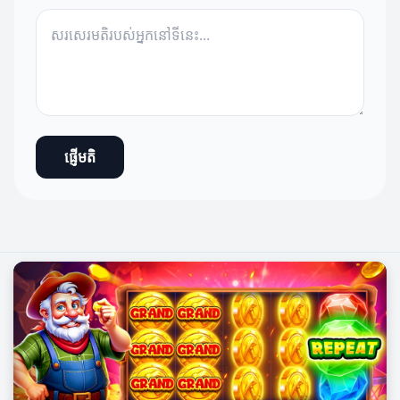
ផ្ញើមតិ